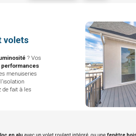
t volets
luminosité
? Vos
x
performances
les menuiseries
’isolation
de fait à les
oc en alu
avec un volet roulant intégré, ou une
fenêtre bois