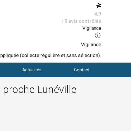
4,9
| 5 avis contrôlés
Vigilance
Vigilance
pliquée (collecte régulière et sans sélection).
Actualités
Contact
u proche Lunéville